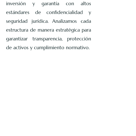
inversión y garantía con altos
estándares de confidencialidad y
seguridad jurídica. Analizamos cada
estructura de manera estratégica para
garantizar transparencia, protección
de activos y cumplimiento normativo.
Nuestro servicio incluye asesoría
integral durante todo el proceso,
desde el análisis legal y la redacción
documental hasta la negociación,
formalización y seguimiento de cada
operación. Trabajamos con
responsabilidad, ética y atención
personalizada, proporcionando
respaldo legal sólido tanto para